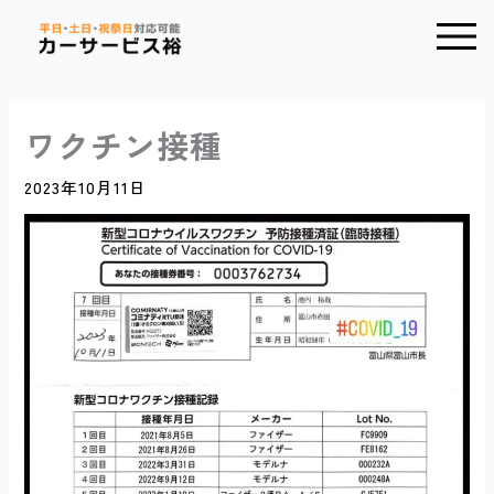
内
Main
容
Menu
を
ス
キ
ワクチン接種
ッ
プ
2023年10月11日