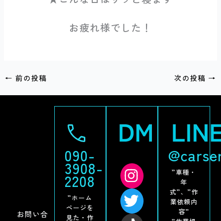
お疲れ様でした！
←
前の投稿
次の投稿
→
090-
@carse
3908-
”車種・
2208
年
式”、”作
”ホーム
業依頼内
ページを
容”
お問い合
見た・作