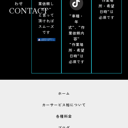
”作業場
わせ
業依頼し
所・希望
CONTACT
たい”
日時”は
と言って
”車種・
必須です
頂ければ
年
スムーズ
式”、”作
です
業依頼内
容”
”作業場
所・希望
日時”は
必須です
ホーム
カーサービス裕について
各種料金
ブログ